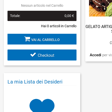
Nessun articolo nel Carrello
Totale:
0,00 €
Hai
0
articoli in Carrello
GELATO ARTIG
VAI AL CARRELLO
C
Accedi
per vi
Checkout
La mia Lista dei Desideri