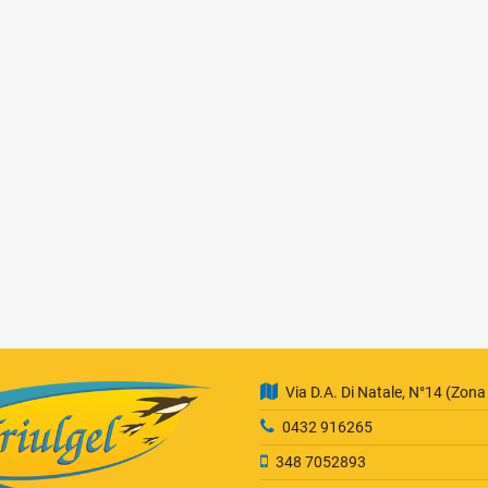
Via D.A. Di Natale, N°14 (Zona
0432 916265
348 7052893