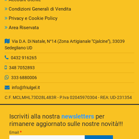
Condizioni Generali di Vendita
Privacy e Cookie Policy
Area Riservata
Via D.A. Di Natale, N°14 (Zona Artigianale "Cjalcine"), 33039
Sedegliano UD
0432 916265
348 7052893
333 6880006
info@friulgel.it
C.F. MCLMHL73D28L483R - P.Iva 02045970304 - REA: UD-231354
Iscriviti alla nostra
newsletters
per
rimanere aggiornato sulle nostre novità!!!
*
Email